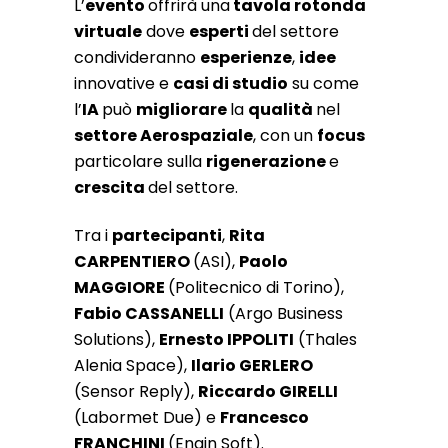
L’
evento
offrirà una
tavola rotonda
virtuale
dove
esperti
del settore
condivideranno
esperienze
,
idee
innovative e
casi di studio
su come
l’
IA
può
migliorare
la
qualità
nel
settore Aerospaziale
, con un
focus
particolare sulla
rigenerazione
e
crescita
del settore.
Tra i
partecipanti
,
Rita
CARPENTIERO
(
ASI
),
Paolo
MAGGIORE
(
Politecnico di Torino
),
Fabio CASSANELLI
(
Argo Business
Solutions
),
Ernesto IPPOLITI
(
Thales
Alenia Space
),
Ilario GERLERO
(
Sensor Reply
),
Riccardo GIRELLI
(
Labormet Due
) e
Francesco
FRANCHINI
(
Engin Soft
).