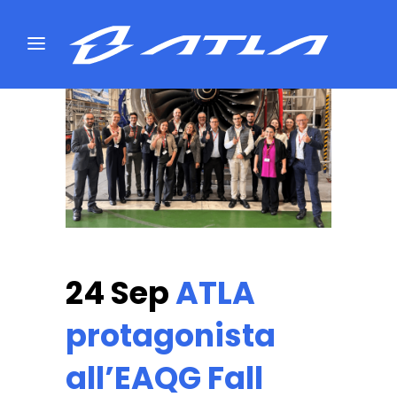
24 Sep
ATLA
protagonista
all’EAQG Fall